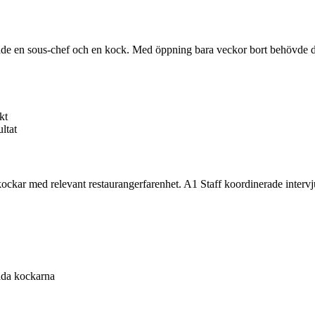
nade en sous-chef och en kock. Med öppning bara veckor bort behövde d
kt
ltat
a kockar med relevant restaurangerfarenhet. A1 Staff koordinerade inter
åda kockarna