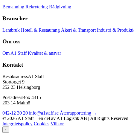
Bemanning
Rekrytering
Rådgivning
Branscher
Lantbruk
Hotell & Restaurang
Åkeri & Transport
Industri & Produkt
Om oss
Om A1 Staff
Kvalitet & ansvar
Kontakt
Besöksadress
A1 Staff
Stortorget 9
252 23 Helsingborg
Postadress
Box 4315
203 14 Malmö
042-12 30 20
info@a1staff.se
Återrapportering →
© 2026 A1 Staff – en del av A1 Logistik AB | All Rights Reserved
Integritetspolicy
Cookies
Villkor
↑