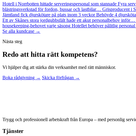
Hotell i Norrbotten hittade serveringspersonal som stannade
Fyra serv
blästringsverkstad för fordon, bussar och lastbilar…
Grisproducent i S
Jämtland fick djurskötare på plats inom 3 veckor
Behövde 4 djursköta
Ett av Skånes stora jordgubbsfält hade ett akut personalbehov inför…
housekeeping-behovet varje säsong
Hotellet behöver pålitlig personal
Se alla kundcase →
Nästa steg
Redo att hitta rätt kompetens?
Vi hjälper dig att stärka din verksamhet med rätt människor.
Boka rådgivning →
Skicka förfrågan →
Trygg och professionell arbetskraft från Europa – med personlig serv
Tjänster