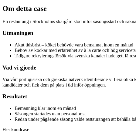
Om detta case
En restaurang i Stockholms skärgård stod inför säsongsstart och sak
Utmaningen
Akut tidsbrist – köket behövde vara bemannat inom en månad
Behov av kockar med erfarenhet av à la carte och hög serviceta
Tidigare rekryteringsförsök via svenska kanaler hade gett få resu
Vad vi gjorde
Via vårt portugisiska och grekiska nätverk identifierade vi flera olik
kandidater och fick dem på plats i tid inför öppningen.
Resultatet
Bemanning klar inom en månad
Säsongen startades utan personalbrist
Redan under pågående säsong valde restaurangen att behålla b
Fler kundcase