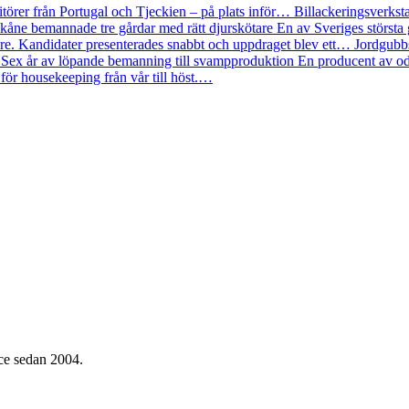
itörer från Portugal och Tjeckien – på plats inför…
Billackeringsverkst
kåne bemannade tre gårdar med rätt djurskötare
En av Sveriges största 
re. Kandidater presenterades snabbt och uppdraget blev ett…
Jordgubbs
Sex år av löpande bemanning till svampproduktion
En producent av od
 för housekeeping från vår till höst.…
ice sedan 2004.