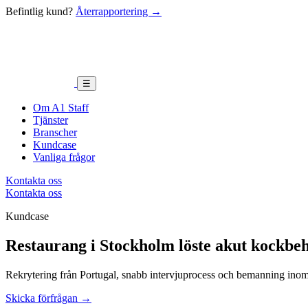
Befintlig kund?
Återrapportering →
☰
Om A1 Staff
Tjänster
Branscher
Kundcase
Vanliga frågor
Kontakta oss
Kontakta oss
Kundcase
Restaurang i Stockholm löste akut kockbeh
Rekrytering från Portugal, snabb intervjuprocess och bemanning inom
Skicka förfrågan →