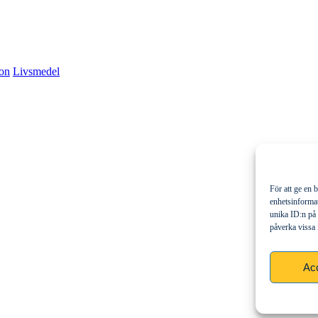
ion
Livsmedel
För att ge en 
enhetsinformat
unika ID:n på 
påverka vissa 
Ac