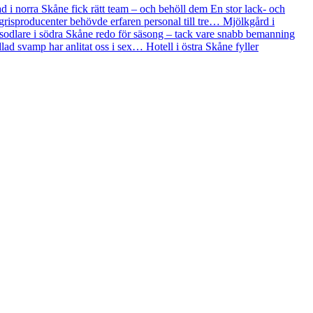
ad i norra Skåne fick rätt team – och behöll dem
En stor lack- och
grisproducenter behövde erfaren personal till tre…
Mjölkgård i
odlare i södra Skåne redo för säsong – tack vare snabb bemanning
lad svamp har anlitat oss i sex…
Hotell i östra Skåne fyller