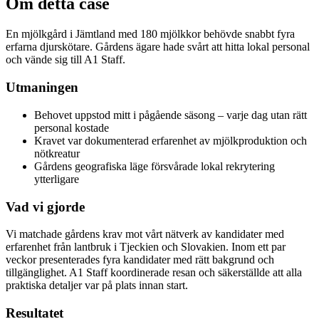
Om detta case
En mjölkgård i Jämtland med 180 mjölkkor behövde snabbt fyra
erfarna djurskötare. Gårdens ägare hade svårt att hitta lokal personal
och vände sig till A1 Staff.
Utmaningen
Behovet uppstod mitt i pågående säsong – varje dag utan rätt
personal kostade
Kravet var dokumenterad erfarenhet av mjölkproduktion och
nötkreatur
Gårdens geografiska läge försvårade lokal rekrytering
ytterligare
Vad vi gjorde
Vi matchade gårdens krav mot vårt nätverk av kandidater med
erfarenhet från lantbruk i Tjeckien och Slovakien. Inom ett par
veckor presenterades fyra kandidater med rätt bakgrund och
tillgänglighet. A1 Staff koordinerade resan och säkerställde att alla
praktiska detaljer var på plats innan start.
Resultatet