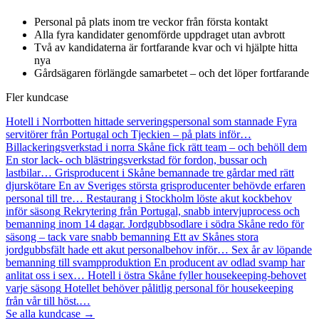
Personal på plats inom tre veckor från första kontakt
Alla fyra kandidater genomförde uppdraget utan avbrott
Två av kandidaterna är fortfarande kvar och vi hjälpte hitta
nya
Gårdsägaren förlängde samarbetet – och det löper fortfarande
Fler kundcase
Hotell i Norrbotten hittade serveringspersonal som stannade
Fyra
servitörer från Portugal och Tjeckien – på plats inför…
Billackeringsverkstad i norra Skåne fick rätt team – och behöll dem
En stor lack- och blästringsverkstad för fordon, bussar och
lastbilar…
Grisproducent i Skåne bemannade tre gårdar med rätt
djurskötare
En av Sveriges största grisproducenter behövde erfaren
personal till tre…
Restaurang i Stockholm löste akut kockbehov
inför säsong
Rekrytering från Portugal, snabb intervjuprocess och
bemanning inom 14 dagar.
Jordgubbsodlare i södra Skåne redo för
säsong – tack vare snabb bemanning
Ett av Skånes stora
jordgubbsfält hade ett akut personalbehov inför…
Sex år av löpande
bemanning till svampproduktion
En producent av odlad svamp har
anlitat oss i sex…
Hotell i östra Skåne fyller housekeeping-behovet
varje säsong
Hotellet behöver pålitlig personal för housekeeping
från vår till höst.…
Se alla kundcase →