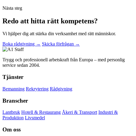
Nästa steg
Redo att hitta rätt kompetens?
Vi hjälper dig att stärka din verksamhet med rätt människor.
Boka rådgivning →
Skicka förfrågan →
Trygg och professionell arbetskraft från Europa – med personlig
service sedan 2004.
Tjänster
Bemanning
Rekrytering
Rådgivning
Branscher
Lantbruk
Hotell & Restaurang
Åkeri & Transport
Industri &
Produktion
Livsmedel
Om oss