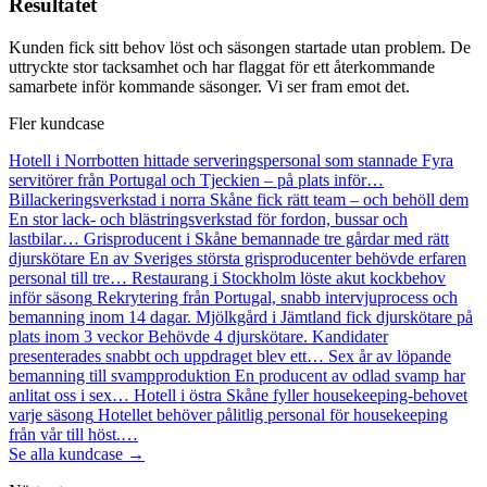
Resultatet
Kunden fick sitt behov löst och säsongen startade utan problem. De
uttryckte stor tacksamhet och har flaggat för ett återkommande
samarbete inför kommande säsonger. Vi ser fram emot det.
Fler kundcase
Hotell i Norrbotten hittade serveringspersonal som stannade
Fyra
servitörer från Portugal och Tjeckien – på plats inför…
Billackeringsverkstad i norra Skåne fick rätt team – och behöll dem
En stor lack- och blästringsverkstad för fordon, bussar och
lastbilar…
Grisproducent i Skåne bemannade tre gårdar med rätt
djurskötare
En av Sveriges största grisproducenter behövde erfaren
personal till tre…
Restaurang i Stockholm löste akut kockbehov
inför säsong
Rekrytering från Portugal, snabb intervjuprocess och
bemanning inom 14 dagar.
Mjölkgård i Jämtland fick djurskötare på
plats inom 3 veckor
Behövde 4 djurskötare. Kandidater
presenterades snabbt och uppdraget blev ett…
Sex år av löpande
bemanning till svampproduktion
En producent av odlad svamp har
anlitat oss i sex…
Hotell i östra Skåne fyller housekeeping-behovet
varje säsong
Hotellet behöver pålitlig personal för housekeeping
från vår till höst.…
Se alla kundcase →