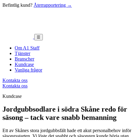
Befintlig kund?
Återrapportering →
☰
Om A1 Staff
Tjänster
Branscher
Kundcase
Vanliga frågor
Kontakta oss
Kontakta oss
Kundcase
Jordgubbsodlare i södra Skåne redo för
säsong – tack vare snabb bemanning
Ett av Skånes stora jordgubbsfält hade ett akut personalbehov inför
säsongsstarten. Vi löste det snabbt och säsongen kunde börja utan