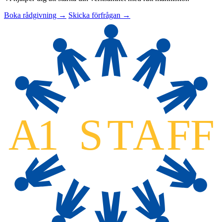
Boka rådgivning →
Skicka förfrågan →