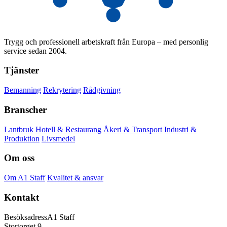
Trygg och professionell arbetskraft från Europa – med personlig
service sedan 2004.
Tjänster
Bemanning
Rekrytering
Rådgivning
Branscher
Lantbruk
Hotell & Restaurang
Åkeri & Transport
Industri &
Produktion
Livsmedel
Om oss
Om A1 Staff
Kvalitet & ansvar
Kontakt
Besöksadress
A1 Staff
Stortorget 9