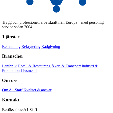
Trygg och professionell arbetskraft från Europa – med personlig
service sedan 2004.
Tjänster
Bemanning
Rekrytering
Rådgivning
Branscher
Lantbruk
Hotell & Restaurang
Åkeri & Transport
Industri &
Produktion
Livsmedel
Om oss
Om A1 Staff
Kvalitet & ansvar
Kontakt
Besöksadress
A1 Staff