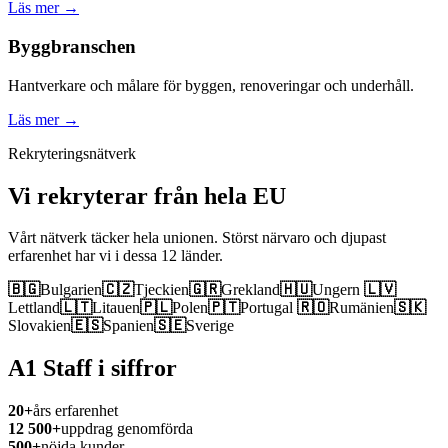
Läs mer →
Byggbranschen
Hantverkare och målare för byggen, renoveringar och underhåll.
Läs mer →
Rekryteringsnätverk
Vi rekryterar från hela EU
Vårt nätverk täcker hela unionen. Störst närvaro och djupast
erfarenhet har vi i dessa 12 länder.
🇧🇬
Bulgarien
🇨🇿
Tjeckien
🇬🇷
Grekland
🇭🇺
Ungern
🇱🇻
Lettland
🇱🇹
Litauen
🇵🇱
Polen
🇵🇹
Portugal
🇷🇴
Rumänien
🇸🇰
Slovakien
🇪🇸
Spanien
🇸🇪
Sverige
A1 Staff i siffror
20+
års erfarenhet
12 500+
uppdrag genomförda
500+
nöjda kunder