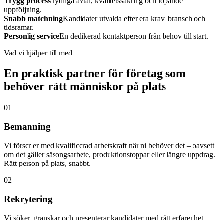
Trygg process
Tydliga avtal, kvalitetssäkring och löpande
uppföljning.
Snabb matchning
Kandidater utvalda efter era krav, bransch och
tidsramar.
Personlig service
En dedikerad kontaktperson från behov till start.
Vad vi hjälper till med
En praktisk partner för företag som
behöver rätt människor på plats
01
Bemanning
Vi förser er med kvalificerad arbetskraft när ni behöver det – oavsett
om det gäller säsongsarbete, produktionstoppar eller längre uppdrag.
Rätt person på plats, snabbt.
02
Rekrytering
Vi söker, granskar och presenterar kandidater med rätt erfarenhet,