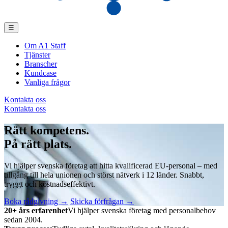
☰
Om A1 Staff
Tjänster
Branscher
Kundcase
Vanliga frågor
Kontakta oss
Kontakta oss
Rätt kompetens
.
På rätt plats
.
Vi hjälper svenska företag att hitta kvalificerad EU-personal – med
tillgång till hela unionen och störst nätverk i 12 länder. Snabbt,
tryggt och kostnadseffektivt.
Boka rådgivning →
Skicka förfrågan →
20+ års erfarenhet
Vi hjälper svenska företag med personalbehov
sedan 2004.